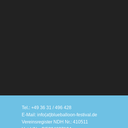
Tel.: +49 36 31 / 496 428
E-Mail: info(at)blueballoon-festival.de
Vereinsregister NDH Nr.: 410511